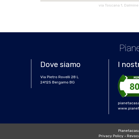
via Toscana 1, Dalmine
Piane
Dove siamo
I nost
Via Pietro Rovelli 28 L
24125 Bergamo BG
pianetacas
www.pianeta
Pianetacasa 
Privacy Policy
•
Revoca