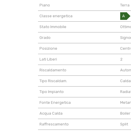
Piano
Terra
Classe energetica
A
Stato Immobile
Ottim
Grado
Signor
Posizione
Centr
Lati Liberi
2
Riscaldamento
Auto
Tipo Riscaldam.
Calda
Tipo Impianto
Radia
Fonte Energetica
Meta
Acqua Calda
Boiler
Raffrescamento
Split