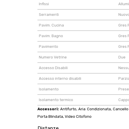
Infissi
Allum
Serramenti
Nuov
Pavim. Cucina
Gres 
Pavim. Bagno
Gres 
Pavimento
Gres 
Numero Vetrine
Due
Accesso Disabili
Nessu
Accesso interno disabili
Parzi
Isolamento
Prese
Isolamento termico
Cappo
Accessori:
Antifurto, Aria Condizionata, Cancello E
Porta Blindata, Video Citofono
Distanze