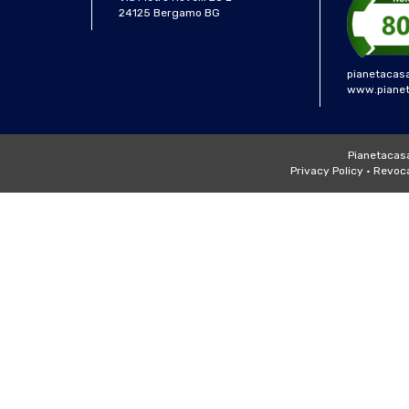
24125 Bergamo BG
pianetacas
www.pianeta
Pianetacasa 
Privacy Policy
•
Revoca