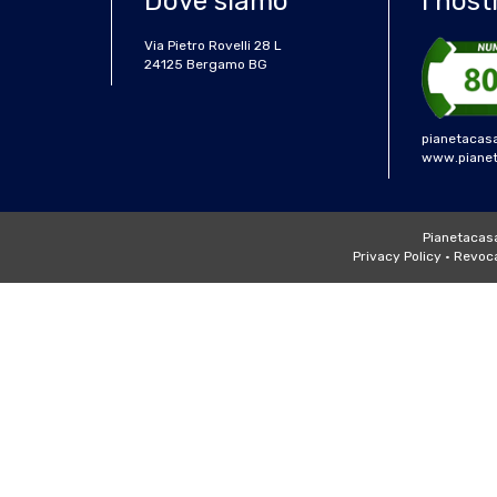
Dove siamo
I nost
Via Pietro Rovelli 28 L
24125 Bergamo BG
pianetacas
www.pianeta
Pianetacasa 
Privacy Policy
•
Revoca