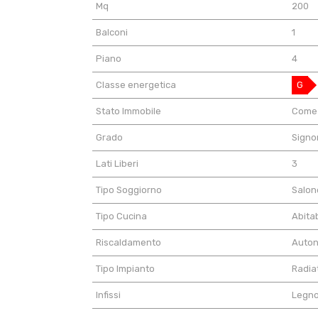
Mq
200
Balconi
1
Piano
4
Classe energetica
G
Stato Immobile
Come 
Grado
Signor
Lati Liberi
3
Tipo Soggiorno
Salon
Tipo Cucina
Abitab
Riscaldamento
Auto
Tipo Impianto
Radia
Infissi
Legn